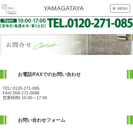
YAMAGATAYA
≡
MENU
HOME
初めての方へ
施工事例
サービスの流れ
スタッフ紹介
イベント案内
最新デジタルチラシ
会社案内 (店舗案内)
お電話/FAXでのお問い合わせ
よくある質問
お問い合わせ
TEL/ 0120-271-085
FAX/ 058-271-0086
営業時間/ 10:00～17:00
人材募集
お問い合わせフォーム